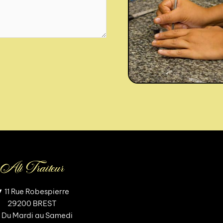
Ali Traiteur
11 Rue Robespierre
29200 BREST
Du Mardi au Samedi