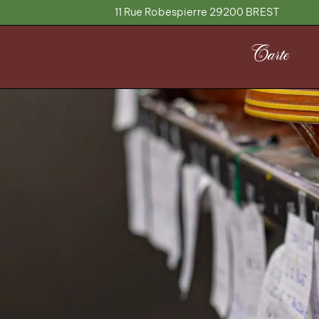
Aller
11 Rue Robespierre
29200 BREST
au
contenu
Carte