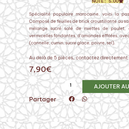
NOTE : 5.00
Spécialité populaire marocaine, voici la past
Composé de feuilles de brick croustillante au sa
mélange sucré salé de miettes de poulet, 
vermicelles fondantes, d’amandes effilées, ave
(cannelle, cumin, sucre glace, poivre, sel).
Au delà de 5 pièces, contactez directement p
7,90
€
quantité
AJOUTER AU
de
Pastilla
Partager
Poulet
&
Amandes