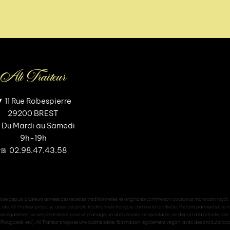
Ali Traiteur
11 Rue Robespierre
29200 BREST
Du Mardi au Samedi
9h-19h
02.98.47.43.58
pose depuis plusieurs années des recettes traditionnelles et originales comme son couscous marocain royal, des
 Ali Traiteur propose aussi des plats traditionnels français comme la tartiflette, l’hachis parmentier, le m
ropose également un service traiteur pour un mariage, un anniversaire, un spectacle, un départ à la retraite, de
 Plougastel, etc). Ali Traiteur propose une cuisine saine, fait maison, également vegan, avec des produits loc