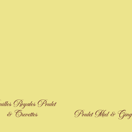
illes Royales Poulet
& Crevettes
Poulet Miel & Ging