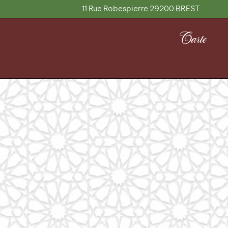
Aller
11 Rue Robespierre
29200 BREST
au
contenu
Carte