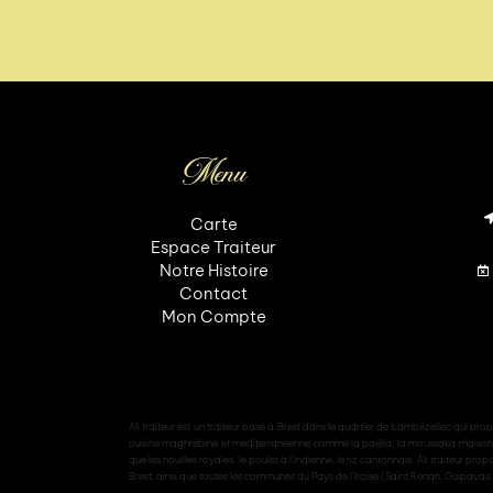
Menu
Carte
Espace Traiteur
Notre Histoire
Contact
Mon Compte
Ali traiteur est un traiteur basé à Brest dans le quartier de Lambézellec qui pro
cuisine maghrébine et méditerranéenne comme la paëlla, la moussaka maison, etc.
que les nouilles royales, le poulet à l’indienne, le riz cantonnais. Ali traiteur p
Brest, ainsi que toutes les communes du Pays de l’Iroise (Saint Renan, Guipavas,