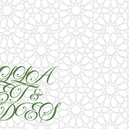
LLA
T &
DES